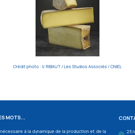
Crédit photo : V. RIBAUT / Les Studios Associés / CNIEL
S MOTS...
CONT
l nécessaire à la dynamique de la production et de la
23 r