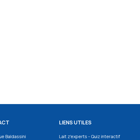
ACT
LIENS UTILES
ue Baldassini
Lait z'experts - Quiz interactif