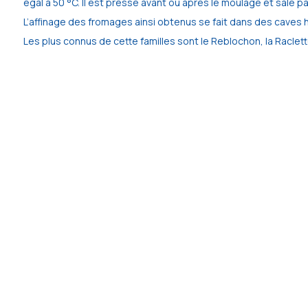
égal à 50 °C. Il est pressé avant ou après le moulage et salé 
L’affinage des fromages ainsi obtenus se fait dans des caves h
Les plus connus de cette familles sont le Reblochon, la Racle