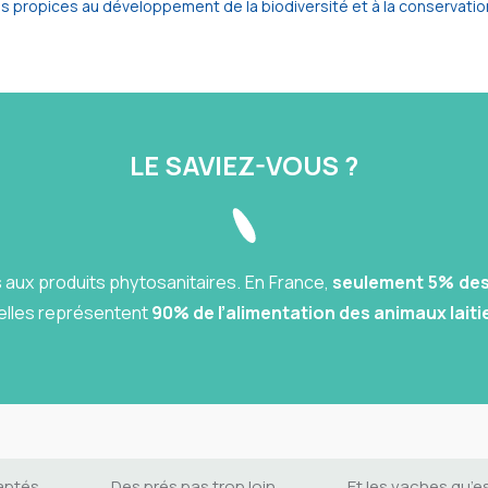
 propices au développement de la biodiversité et à la conservati
LE SAVIEZ-VOUS ?
s aux produits phytosanitaires. En France,
seulement 5% des 
elles représentent
90% de l’alimentation des animaux laiti
aptés
Des prés pas trop loin
Et les vaches qu’e