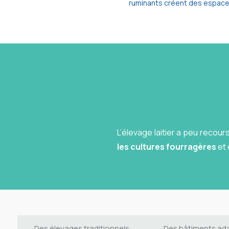
ruminants créent des espaces
L’élevage laitier a peu recour
les cultures fourragères
et 
Des élevages traditionnels
Des bâtiments ad