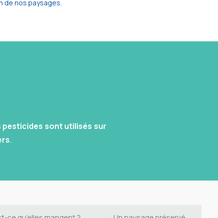
on de nos paysages.
pesticides sont utilisés sur
ers
.
st-ce qu’elles mangent ?
Un paysage préservé