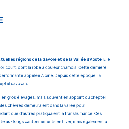
E
tuelles régions de la Savoie et de la Vallée d’Aoste
. Elle
il court, dont la robe à couleur chamois. Cette dernière,
performante appelée Alpine. Depuis cette époque, la
heptel savoyard.
s en gros élevages, mais souvent en appoint du cheptel
iples chèvres demeuraient dans la vallée pour
 pendant que d’autres pratiquaient la transhumance. Ces
pte aux longs cantonnements en hiver, mais également à