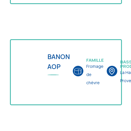
BANON
FAMILLE
BASS
AOP
PRO
Fromage
La Ha
de
Prov
chèvre