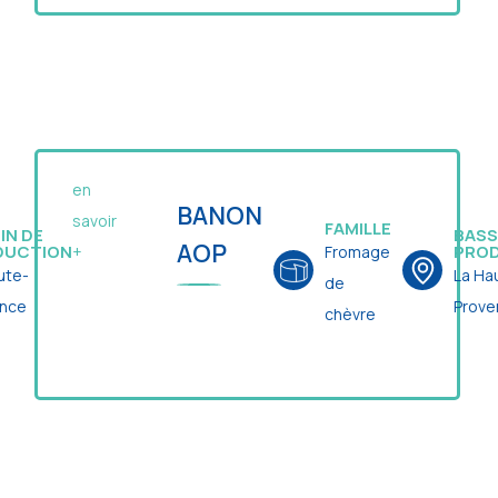
en
BANON
savoir
FAMILLE
IN DE
BASS
AOP
DUCTION
PRO
Fromage
+
ute-
La Ha
de
ence
Prove
chèvre