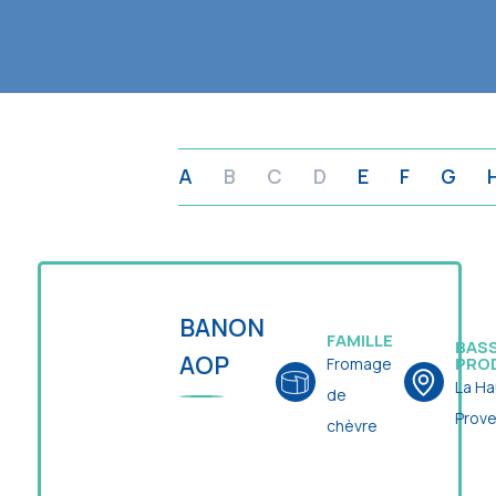
A
B
C
D
E
F
G
BANON
FAMILLE
BASS
AOP
PRO
Fromage
La Ha
de
Prov
chèvre