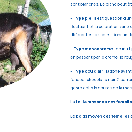
sont blanches. Le blanc peut êtr
–
Type pie
: il est question d’
fluctuant et la coloration varie 
différentes couleurs, donnant l
–
Type monochrome
: de multi
en passant par le crème, le roug
–
Type cou clair
: la zone avant
foncée, chocolat à noir. 2 barr
genre est à la source de la race 
La
taille moyenne des femelle
Le
poids moyen des femelles
e