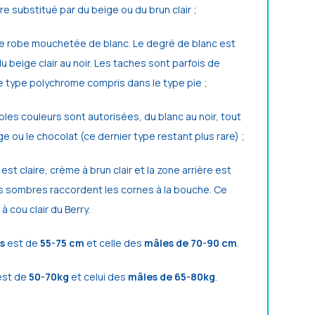
e substitué par du beige ou du brun clair ;
une robe mouchetée de blanc. Le degré de blanc est
du beige clair au noir. Les taches sont parfois de
e type polychrome compris dans le type pie ;
ples couleurs sont autorisées, du blanc au noir, tout
e ou le chocolat (ce dernier type restant plus rare) ;
 est claire, crème à brun clair et la zone arrière est
es sombres raccordent les cornes à la bouche. Ce
à cou clair du Berry.
s
est de
55-75 cm
et celle des
mâles de 70-90 cm
.
st de
50-70kg
et celui des
mâles de 65-80kg
.