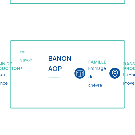
en
BANON
savoir
FAMILLE
IN DE
BASS
AOP
DUCTION
PRO
Fromage
+
ute-
La Ha
de
ence
Prov
chèvre