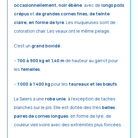
occasionnellement, noir ébène
, avec de
longs poils
crépus
et
de grandes cornes fines, de teinte
claire, en forme de lyre
. Les muqueuses sont de
coloration chair. Les veaux ont le même pelage.
C’est un
grand bovidé
:
–
700 à 900 kg et 1,40 m
de hauteur au garrot pour
les
femelles
,
–
1 000 à 1 400 kg
pour les
taureaux et les bœufs
.
La Salers a une
robe unie
, à l’exception de taches
blanches sur le pis. Elle est dotée des très
belles
paires de cornes longues
, en forme de lyre, de
couleur vieil ivoire avec des extrémités plus foncées.