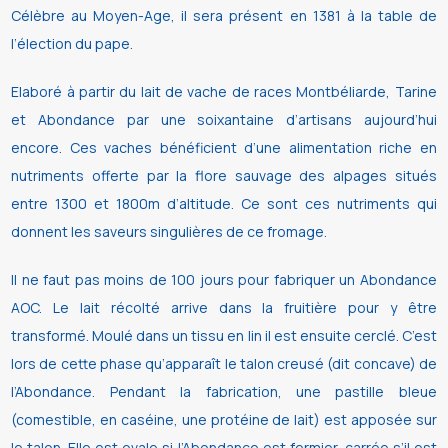
Célèbre au Moyen-Age, il sera présent en 1381 à la table de
l’élection du pape.
Elaboré à partir du lait de vache de races Montbéliarde, Tarine
et Abondance par une soixantaine d’artisans aujourd’hui
encore. Ces vaches bénéficient d’une alimentation riche en
nutriments offerte par la flore sauvage des alpages situés
entre 1300 et 1800m d’altitude. Ce sont ces nutriments qui
donnent les saveurs singulières de ce fromage.
Il ne faut pas moins de 100 jours pour fabriquer un Abondance
AOC. Le lait récolté arrive dans la fruitière pour y être
transformé. Moulé dans un tissu en lin il est ensuite cerclé. C’est
lors de cette phase qu’apparaît le talon creusé (dit concave) de
l’Abondance. Pendant la fabrication, une pastille bleue
(comestible, en caséine, une protéine de lait) est apposée sur
le talon. Elle est ovale si l’Abondance est fermier, carrée s’il est