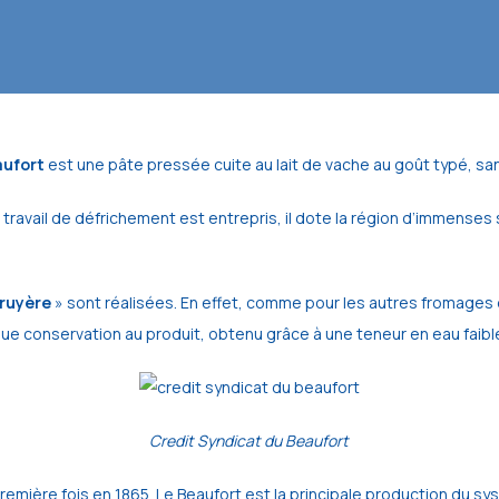
ufort
est une pâte pressée cuite au lait de vache au goût typé, san
ravail de défrichement est entrepris, il dote la région d’immenses 
ruyère
» sont réalisées. En effet, comme pour les autres fromages 
ue conservation au produit, obtenu grâce à une teneur en eau faibl
Credit Syndicat du Beaufort
emière fois en 1865. Le Beaufort est la principale production du sys