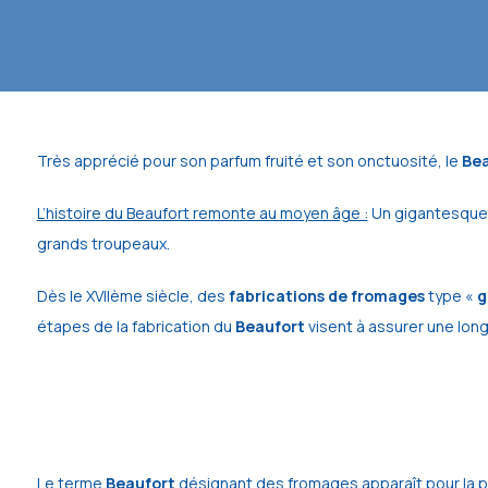
Très apprécié pour son parfum fruité et son onctuosité, le
Bea
L’histoire du Beaufort remonte au moyen âge :
Un gigantesque t
grands troupeaux.
Dès le XVIIème siècle, des
fabrications de fromages
type «
g
étapes de la fabrication du
Beaufort
visent à assurer une long
Le terme
Beaufort
désignant des fromages apparaît pour la pr