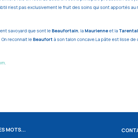
ubtil n’est pas exclusivement le fruit des soins qui sont apportés au
nt savoyard que sont le
Beaufortain
, la
Maurienne
et la
Tarentai
 On reconnait le
Beaufort
à son talon concave.La pâte est lisse de c
om
.
S MOTS...
CONT