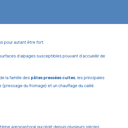
s pour autant être fort.
surfaces d’alpages susceptibles pouvant d’accueillir de
de la famille des
pâtes pressées cuites
, les principales
e (pressage du fromage) et un chauffage du caillé.
tème agropastoral qui régit depuis plusieurs siècles