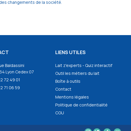
ns des changements de la société.
ACT
LIENS UTILES
ue Baldassini
Lait z'experts - Quiz interactif
64 Lyon Cedex 07
Outil les métiers du lait
72 72 49 01
Boîte à outils
2 71 06 59
Contact
Mentions légales
Politique de confidentialité
CGU