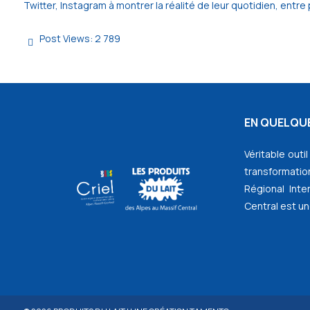
Twitter, Instagram à montrer la réalité de leur quotidien, entr
Post Views:
2 789
EN QUELQUE
Véritable outi
transformation
Régional Inte
Central est un