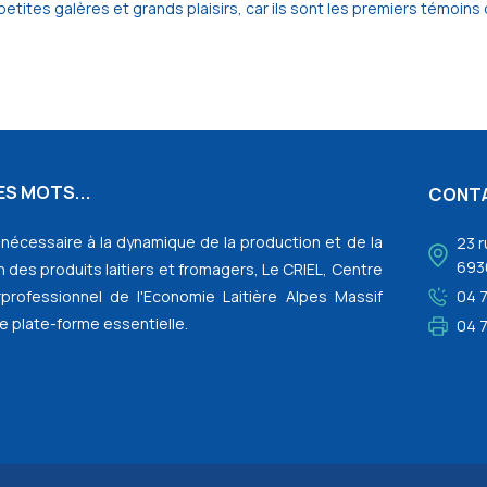
e petites galères et grands plaisirs, car ils sont les premiers témoi
S MOTS...
CONT
l nécessaire à la dynamique de la production et de la
23 r
693
 des produits laitiers et fromagers, Le CRIEL, Centre
rprofessionnel de l'Economie Laitière Alpes Massif
04 
e plate-forme essentielle.
04 7