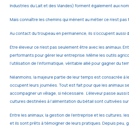
Industries du Lait et des Viandes) forment également aux nomb
Mais connaître les chemins qui mènent au métier ce n’est pas 
Au contact du troupeau en permanence, ils s’occupent aussi de l
Etre éleveur ce n’est pas seulement être avec les animaux. Entre
performants pour gérer leur entreprise. Même les outils agri
l’utilisation de l’informatique, véritable allié pour gagner du te
Néanmoins, la majeure partie de leur temps est consacrée à leu
occupent leurs journées. Tout est fait pour que les animaux se 
accompagner un vêlage, si nécessaire. L’éleveur passe aussi 
cultures destinées à l’alimentation du bétail sont cultivées sur 
Entre les animaux, la gestion de l’entreprise et les cultures, 
et ils sont prêts à témoigner de leurs pratiques. Depuis peu, 