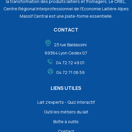
la transformation des produits laitiers et fromagers, Le CRIEL,
Centre Régional Interprofessionnel de l'Economie Laitière Alpes
Massif Central est une plate-forme essentielle.
CONTACT
23 rue Baldassini
69364 Lyon Cedex 07
04 72 72 49 01
04 72 71 06 59
LIENS UTILES
Lait z'experts - Quiz interactif
Outil les métiers du lait
Boîte à outils
Contact