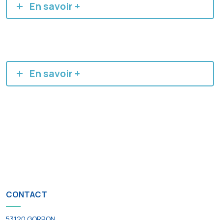
En savoir +
En savoir +
CONTACT
53120 GORRON