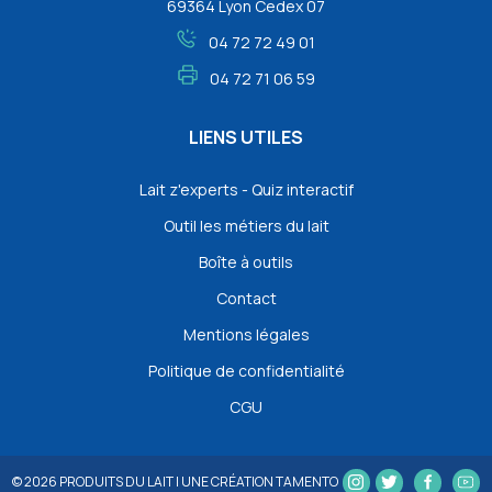
69364 Lyon Cedex 07
04 72 72 49 01
04 72 71 06 59
LIENS UTILES
Lait z'experts - Quiz interactif
Outil les métiers du lait
Boîte à outils
Contact
Mentions légales
Politique de confidentialité
CGU
© 2026
PRODUITS DU LAIT
|
UNE CRÉATION TAMENTO