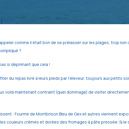
appeler comme il était bon de se prélasser sur les plages, trop loin 
compliqué ? 
as si déprimant que cela !
iter du repas livré à leurs pieds par l’éleveur, toujours aux petits s
s voilà maintenant contraint (quel dommage) de visiter directement l
issent : Fourme de Montbrison Bleu de Gex et autres viennent expose
s couleurs crèmes et dorées des fromages à pâte pressée. Si le solei