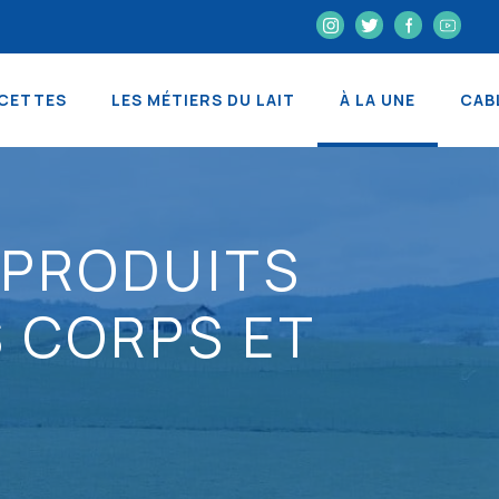
CETTES
LES MÉTIERS DU LAIT
À LA UNE
CAB
S PRODUITS
S CORPS ET