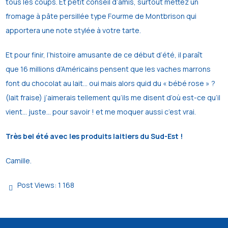
tous les coups. Et petit conseil d’amis, surtout mettez un
fromage à pâte persillée type Fourme de Montbrison qui
apportera une note stylée à votre tarte.
Et pour finir, l’histoire amusante de ce début d’été, il paraît
que
16 millio
ns
d’Américains pensent que les vaches marrons
font du chocolat au lait… oui
mais alors quid du « bébé rose » ?
(lait fraise) j’aimerais tellement qu’ils me
disent d’où est-ce qu’il
vient… juste… pour savoir ! et me moquer aussi c’est
vrai.
Très bel été avec les produits laitiers du Sud-Est !
Camille
.
Post Views:
1 168