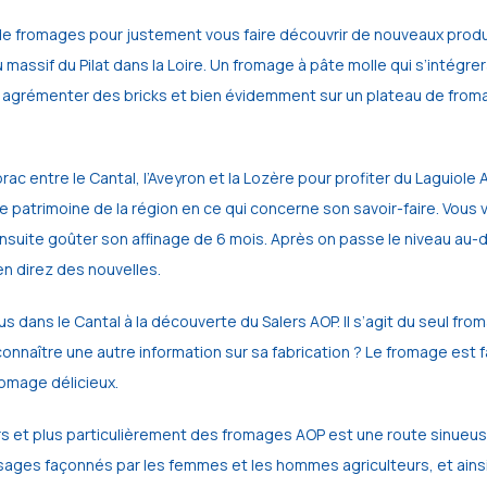
fromages pour justement vous faire découvrir de nouveaux produits 
assif du Pilat dans la Loire. Un fromage à pâte molle qui s’intégrer
agrémenter des bricks et bien évidemment sur un plateau de fromages
rac entre le Cantal, l’Aveyron et la Lozère pour profiter du Laguiole
le patrimoine de la région en ce qui concerne son savoir-faire. Vous 
nsuite goûter son affinage de 6 mois. Après on passe le niveau au-de
en direz des nouvelles.
dans le Cantal à la découverte du Salers AOP. Il s’agit du seul fromag
aître une autre information sur sa fabrication ? Le fromage est fabr
romage délicieux. 
ers et plus particulièrement des fromages AOP est une route sinueuse
ages façonnés par les femmes et les hommes agriculteurs, et ainsi 