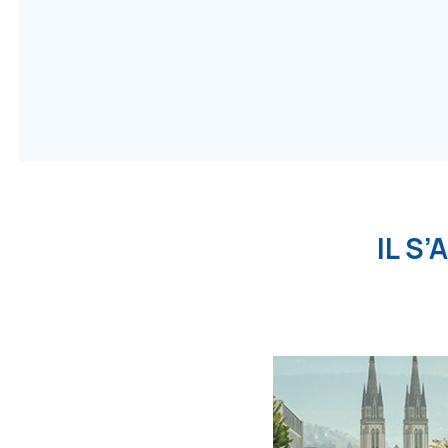
IL S’