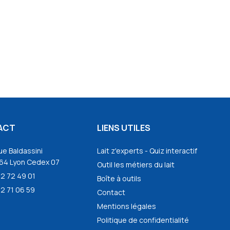
ACT
LIENS UTILES
ue Baldassini
Lait z'experts - Quiz interactif
64 Lyon Cedex 07
Outil les métiers du lait
72 72 49 01
Boîte à outils
2 71 06 59
Contact
Mentions légales
Politique de confidentialité