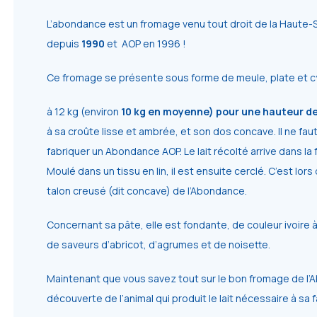
L’abondance est un fromage venu tout droit de la Haute-Sa
depuis
1990
et AOP en 1996 !
Ce
fromage se présente sous forme
de meule,
plate
et
c
à
12
kg
(environ
10
kg
en
moyenne) pour une hauteur d
à sa
croûte
lisse
et
ambrée, et son dos concave. Il ne fau
fabriquer un Abondance AOP. Le lait récolté arrive dans la 
Moulé dans un tissu en lin, il est ensuite cerclé. C’est lor
talon creusé (dit concave) de l’Abondance.
Concernant sa
pâte, elle est
fondante
, de couleur
ivoire
de
saveurs
d’abricot,
d’agrumes
et
de
noisette
.
Maintenant que vous savez tout sur le bon fromage de l’
découverte de l’animal qui produit le lait nécessaire à sa f