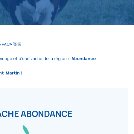
e PACA 👋🏼
age et d’une vache de la région : l’
Abondance
.
int-Martin
!
ACHE ABONDANCE