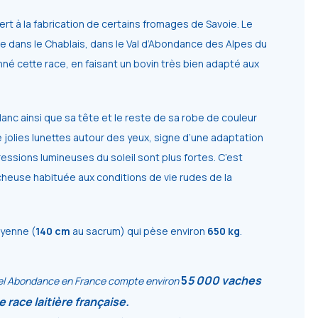
ert
à
la
fabrication
de
certains
fromages
de
Savoie.
Le
ue dans le Chablais, dans le Val d’Abondance des
Alpes
du
nné
cette
race,
en
faisant
un
bovin
très
bien
adapté
aux
nc ainsi que sa tête et le reste de sa robe
de couleur
 jolies lunettes autour des yeux, signe d’une adaptation
essions lumineuses du soleil sont plus fortes. C’est
cheuse
habituée
aux
conditions
de
vie
rudes de la
yenne
(
140
cm
au
sacrum)
qui
pèse
environ
650
kg
.
5
5
000
vaches
l
Abondance
en
France
compte
environ
e race laitière française.