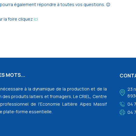
Il pourra également répondre à toutes vos questions. 😌
r la foire cliquez
ici
S MOTS...
CONT
l nécessaire à la dynamique de la production et de la
23 r
693
 des produits laitiers et fromagers, Le CRIEL, Centre
rprofessionnel de l'Economie Laitière Alpes Massif
04 
e plate-forme essentielle.
04 7