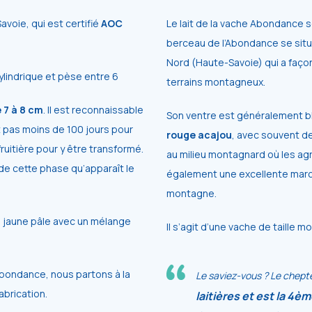
voie, qui est certifié
AOC
Le
lait de la vache Abondance
s
berceau
de
l’Abondance
se sit
Nord
(Haute-Savoie) qui
a
faço
ylindrique
et
pèse entre
6
terrains
montagneux.
e
7
à
8
cm
. Il est reconnaissable
Son ventre est généralement bla
t pas moins de 100 jours pour
rouge
acajou
, avec souvent de
fruitière pour y être transformé.
au milieu montagnard où les agr
s de cette phase qu’apparaît le
également
une
excellente
mar
montagne.
à
jaune
pâle
avec
un
mélange
Il s’agit d’une
vache
de
taille
mo
Abondance, nous partons à la
Le saviez-vous ?
Le
chepte
abrication.
laitières et est la 4èm