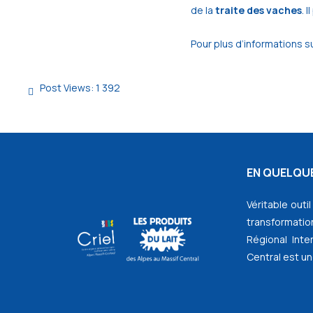
de la
traite des vaches
. 
Pour plus d’informations su
Post Views:
1 392
EN QUELQUE
Véritable outi
transformation
Régional Inte
Central est un