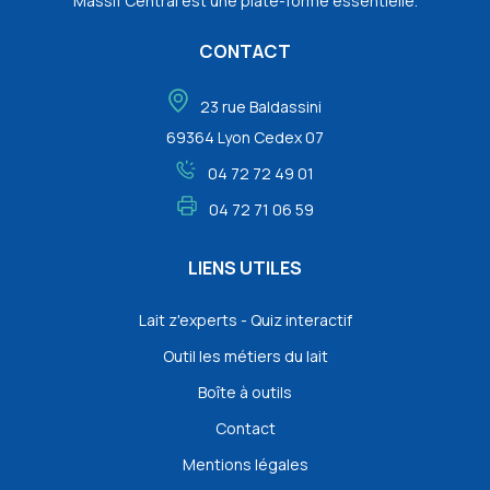
Massif Central est une plate-forme essentielle.
CONTACT
23 rue Baldassini
69364 Lyon Cedex 07
04 72 72 49 01
04 72 71 06 59
LIENS UTILES
Lait z'experts - Quiz interactif
Outil les métiers du lait
Boîte à outils
Contact
Mentions légales