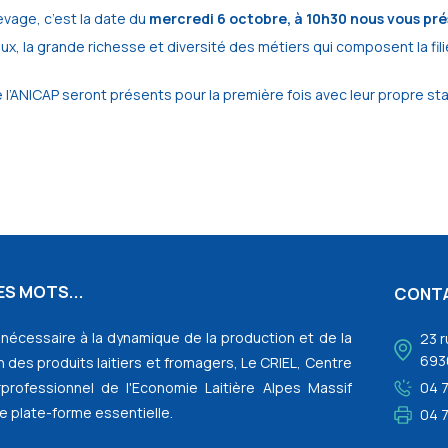
evage, c’est la date du
mercredi 6 octobre, à 10h30 nous vous pré
, la grande richesse et diversité des métiers qui composent la filière
’ANICAP seront présents pour la première fois avec leur propre stand.
S MOTS...
CONT
l nécessaire à la dynamique de la production et de la
23 r
693
 des produits laitiers et fromagers, Le CRIEL, Centre
rprofessionnel de l'Economie Laitière Alpes Massif
04 
e plate-forme essentielle.
04 7