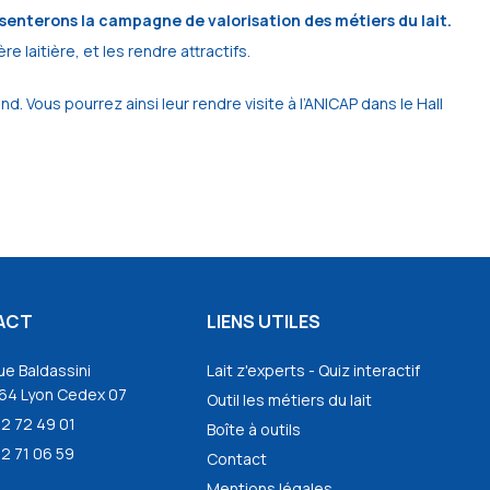
senterons la campagne de valorisation des métiers du lait.
 laitière, et les rendre attractifs.
 Vous pourrez ainsi leur rendre visite à l’ANICAP dans le Hall
ACT
LIENS UTILES
ue Baldassini
Lait z'experts - Quiz interactif
64 Lyon Cedex 07
Outil les métiers du lait
72 72 49 01
Boîte à outils
2 71 06 59
Contact
Mentions légales