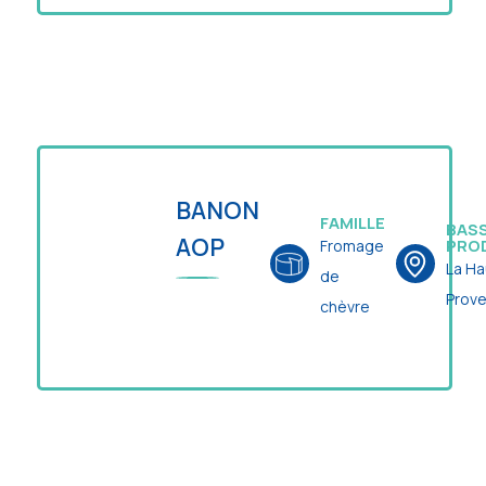
BANON
FAMILLE
BASS
AOP
PRO
Fromage
La Ha
de
Prov
chèvre