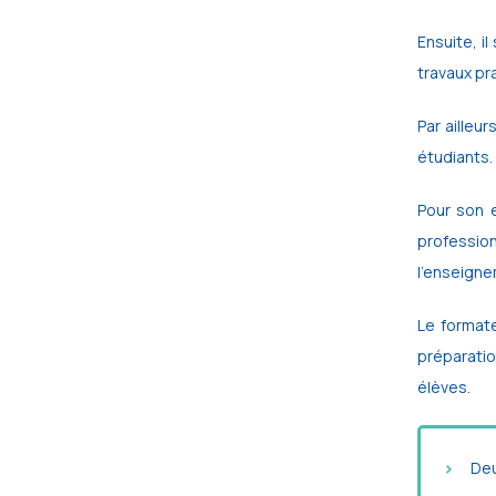
Ensuite, i
travaux pra
Par ailleu
étudiants. 
Pour son e
profession
l’enseigne
Le formate
préparatio
élèves.
Deu