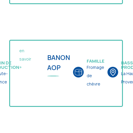
en
BANON
savoir
FAMILLE
IN DE
BASS
AOP
DUCTION
PRO
Fromage
+
ute-
La Ha
de
ence
Prove
chèvre