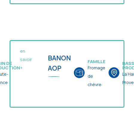
en
BANON
savoir
FAMILLE
IN DE
BASS
AOP
DUCTION
PRO
Fromage
+
ute-
La Ha
de
ence
Prov
chèvre