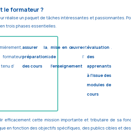
t le formateur ?
ur réalise un paquet de tâches intéressantes et passionnantes. Pour
n trois phases essentielles.
mièrement,
assurer la
,
mise en œuvre
et
évaluation
.
 formateur
préparation
la
de
l’
des
 tenu d’
des cours
l’enseignement
apprenants
à l’issue des
modules de
cours
ir efficacement cette mission importante et tributaire de sa fo
e en fonction des objectifs spécifiques, des publics cibles et des