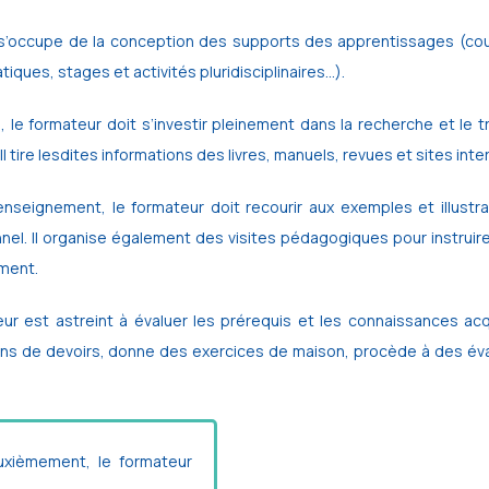
l s’occupe de la conception des supports des apprentissages (cours
tiques, stages et activités pluridisciplinaires…).
rs, le formateur doit s’investir pleinement dans la recherche et le
Il tire lesdites informations des livres, manuels, revues et sites inte
nseignement, le formateur doit recourir aux exemples et illustr
nel. Il organise également des visites pédagogiques pour instruire
ment.
ur est astreint à évaluer les prérequis et les connaissances acq
ns de devoirs, donne des exercices de maison, procède à des éval
xièmement, le formateur