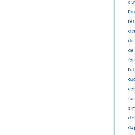
a u
l
l’é
d’e
de 
d
fo
l’
duq
ce
fon
s’i
d’é
du 