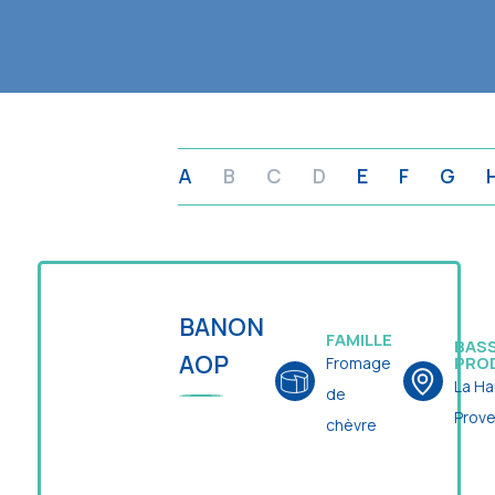
A
B
C
D
E
F
G
BANON
FAMILLE
BASS
AOP
PRO
Fromage
La Ha
de
Prov
chèvre