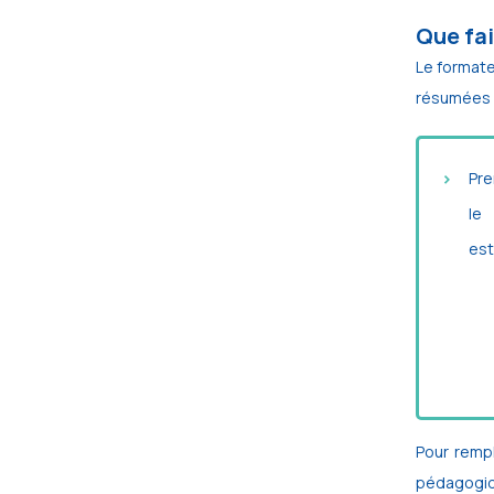
Que fai
Le formate
résumées e
Pre
le
est
Pour rempl
pédagogiqu