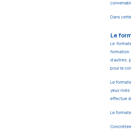
convenable
Dans cette
Le form
Le formate
formation 
d’autres, 
pour le co
Le formateu
yeux rivés
effectue d
Le formate
Concrèteme