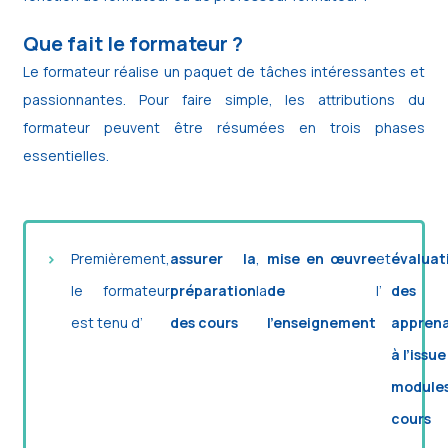
Que fait le formateur ?
Le formateur réalise un paquet de tâches intéressantes et
passionnantes. Pour faire simple, les attributions du
formateur peuvent être résumées en trois phases
essentielles.
Premièrement,
assurer la
,
mise en œuvre
et
évaluat
le formateur
préparation
la
de
l’
des
est tenu d’
des cours
l’enseignement
appren
à l’issu
module
cours