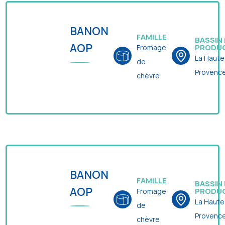
BANON
FAMILLE
BASSIN
AOP
PRODU
Fromage
La Haute
de
Provenc
chèvre
BANON
FAMILLE
BASSIN
AOP
PRODU
Fromage
La Haute
de
Provenc
chèvre