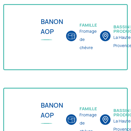
BANON
FAMILLE
BASSIN
AOP
PRODU
Fromage
La Haute
de
Provenc
chèvre
BANON
FAMILLE
BASSIN
AOP
PRODU
Fromage
La Haute
de
Provenc