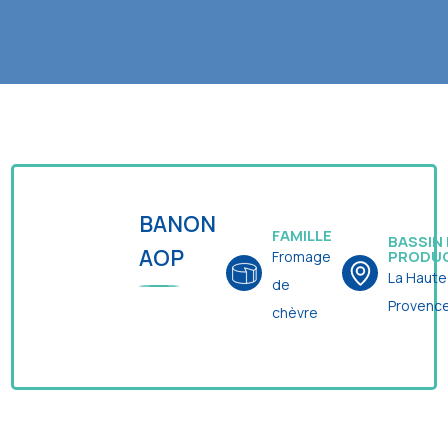
BANON
FAMILLE
BASSIN
AOP
PRODU
Fromage
La Haute
de
Provenc
chèvre