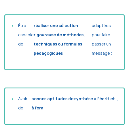
Être
réaliser une sélection
adaptées
capable
rigoureuse de méthodes,
pour faire
de
techniques ou formules
passer un
pédagogiques
message ;
Avoir
bonnes aptitudes de synthèse à l’écrit et
;
de
à l’oral