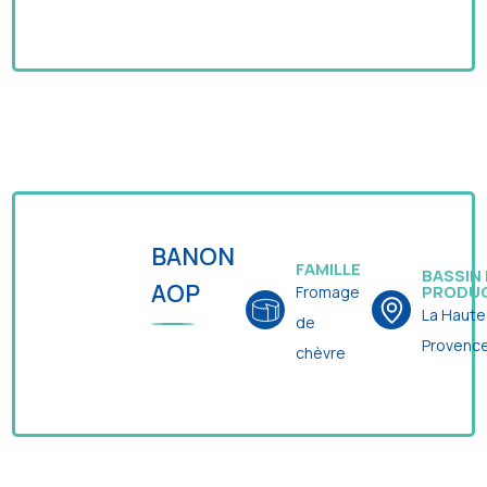
BANON
FAMILLE
BASSIN
AOP
PRODU
Fromage
La Haute
de
Provenc
chèvre