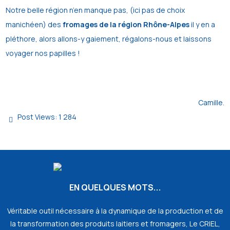
Notre belle région n’en manque pas, (ici pas de choix
manichéen) des
fromages de la région Rhône-Alpes
il y en a
pléthore, alors allons-y gaiement, régalons-nous et laissons
voyager nos papilles !
Camille.
Post Views:
1 284
EN QUELQUES MOTS...
Véritable outil nécessaire à la dynamique de la production et de
la transformation des produits laitiers et fromagers, Le CRIEL,