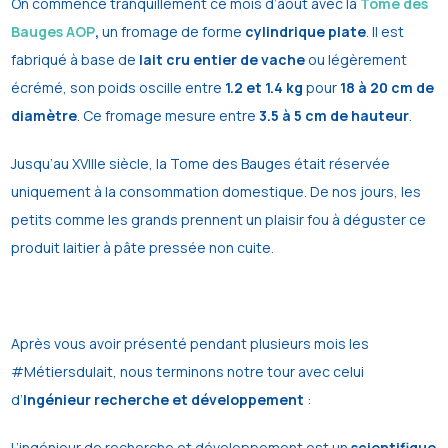
On commence tranquillement ce mois d’août avec la
Tome des
Bauges AOP
,
un fromage de forme
cylindrique plate
. Il est
fabriqué à base de
lait cru entier de vache
ou légèrement
écrémé, son poids oscille entre
1.2 et 1.4 kg
pour
18 à 20 cm de
diamètre
. Ce fromage mesure entre
3.5 à 5 cm de hauteur
.
Jusqu’au XVIIIe siècle, la Tome des Bauges était réservée
uniquement à la consommation domestique. De nos jours, les
petits comme les grands prennent un plaisir fou à déguster ce
produit laitier à pâte pressée non cuite.
Après vous avoir présenté pendant plusieurs mois les
#Métiersdulait, nous terminons notre tour avec celui
d’
Ingénieur recherche et développement
:
L’ingénieur de recherche et développement est un
scientifique