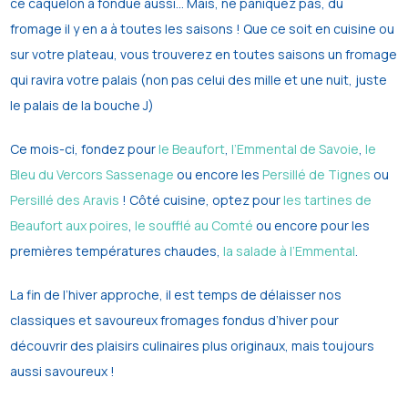
ce caquelon à fondue aussi… Mais, ne paniquez pas, du
fromage il y en a à toutes les saisons ! Que ce soit en cuisine ou
sur votre plateau, vous trouverez en toutes saisons un fromage
qui ravira votre palais (non pas celui des mille et une nuit, juste
le palais de la bouche
J
)
Ce mois-ci, fondez pour
le Beaufort
,
l’Emmental de Savoie
,
le
Bleu du Vercors Sassenage
ou encore les
Persillé de Tignes
ou
Persillé des Aravis
! Côté cuisine, optez pour
les tartines de
Beaufort aux poires
,
le soufflé au Comté
ou encore pour les
premières températures chaudes,
la salade à l’Emmental
.
La fin de l’hiver approche, il est temps de délaisser nos
classiques et savoureux fromages fondus d’hiver pour
découvrir des plaisirs culinaires plus originaux, mais toujours
aussi savoureux !