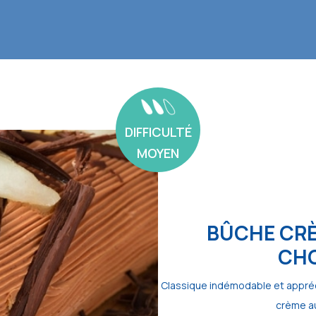
DIFFICULTÉ
MOYEN
BÛCHE CRÈ
CHO
Classique indémodable et appréc
crème au