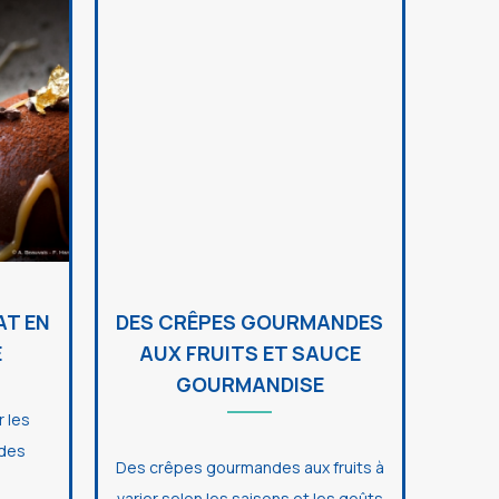
AT EN
DES CRÊPES GOURMANDES
E
AUX FRUITS ET SAUCE
GOURMANDISE
 les
 des
Des crêpes gourmandes aux fruits à
varier selon les saisons et les goûts