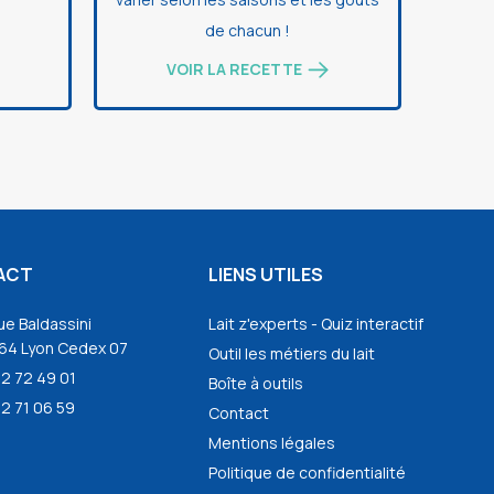
de chacun !
VOIR LA RECETTE
ACT
LIENS UTILES
ue Baldassini
Lait z'experts - Quiz interactif
64 Lyon Cedex 07
Outil les métiers du lait
72 72 49 01
Boîte à outils
2 71 06 59
Contact
Mentions légales
Politique de confidentialité