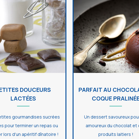
ETITES DOUCEURS
PARFAIT AU CHOCOL
LACTÉES
COQUE PRALINÉ
etites gourmandises sucrées
Un dessert savoureux pour
es pour terminer un repas ou
amoureux du chocolat et
r lors d'un apéritif dînatoire !
produits laitiers !