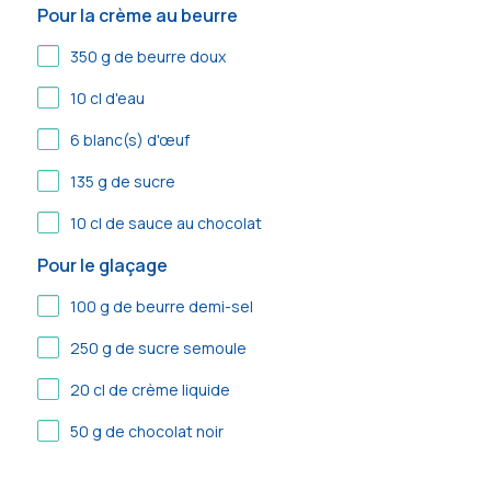
Pour la crème au beurre
350
g de beurre doux
10
cl d'eau
6
blanc(s) d'œuf
135
g de sucre
10
cl de sauce au chocolat
Pour le glaçage
100
g de beurre demi-sel
250
g de sucre semoule
20
cl de crème liquide
50
g de chocolat noir