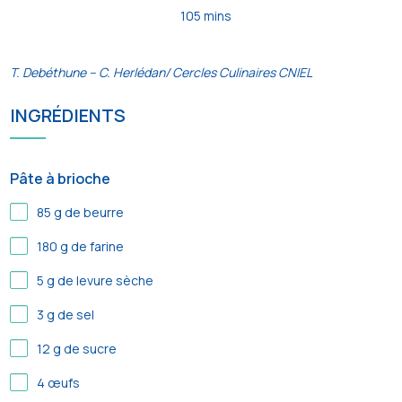
105 mins
T. Debéthune – C. Herlédan/ Cercles Culinaires CNIEL
INGRÉDIENTS
Pâte à brioche
85
g de beurre
180
g de farine
5
g de levure sèche
3
g de sel
12
g de sucre
4
œufs