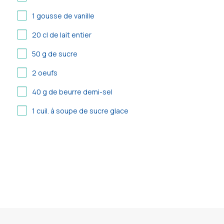
1
gousse de vanille
20
cl de lait entier
50
g de sucre
2
oeufs
40
g de beurre demi-sel
1
cuil. à soupe de sucre glace