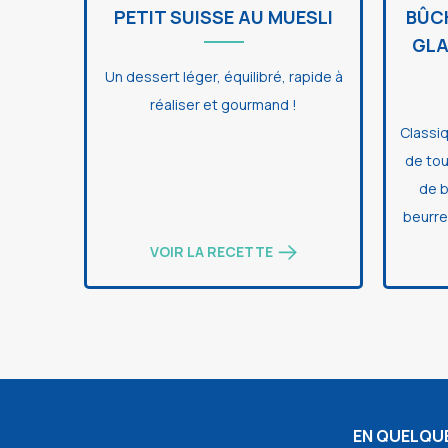
PETIT SUISSE AU MUESLI
BÛC
GLA
Un dessert léger, équilibré, rapide à
réaliser et gourmand !
Classi
de tou
de b
beurre
VOIR LA RECETTE
EN QUELQUE