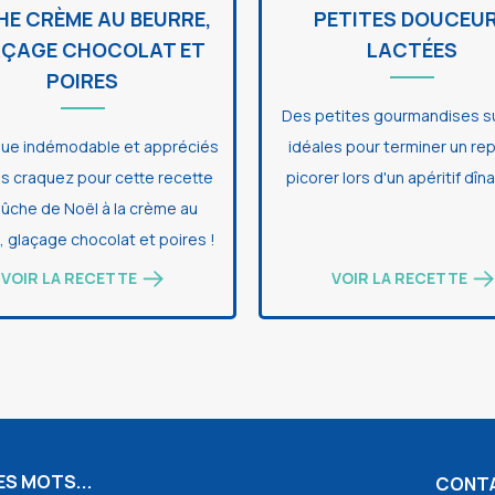
HE CRÈME AU BEURRE,
PETITES DOUCEU
ÇAGE CHOCOLAT ET
LACTÉES
POIRES
Des petites gourmandises s
que indémodable et appréciés
idéales pour terminer un re
s craquez pour cette recette
picorer lors d'un apéritif dîna
ûche de Noël à la crème au
, glaçage chocolat et poires !
VOIR LA RECETTE
VOIR LA RECETTE
S MOTS...
CONT