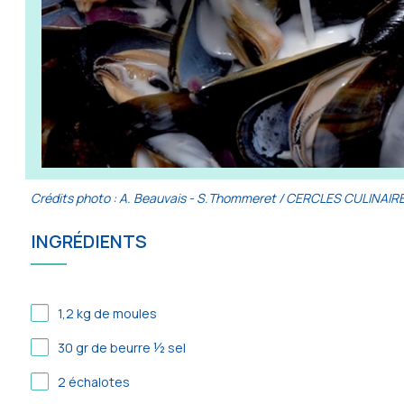
Crédits photo : A. Beauvais - S.Thommeret / CERCLES CULINAI
INGRÉDIENTS
1,2
kg de moules
30
gr de beurre ½ sel
2
échalotes