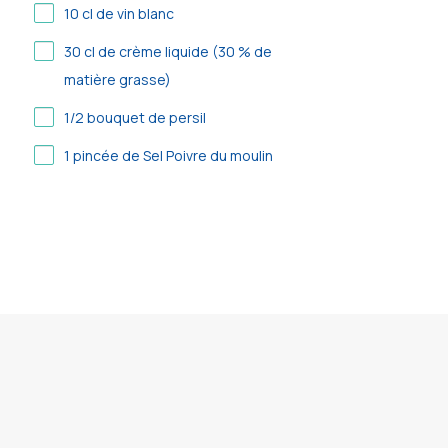
10
cl de vin blanc
30
cl de crème liquide (30 % de
matière grasse)
1/2
bouquet de persil
1
pincée de Sel Poivre du moulin