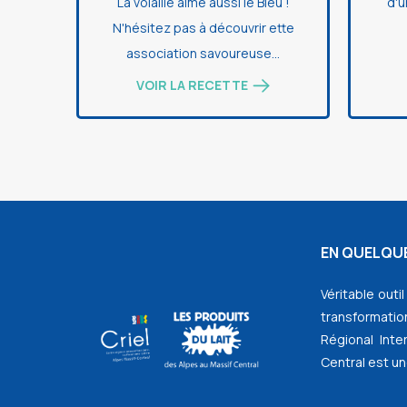
La volaille aime aussi le Bleu !
d'u
N'hésitez pas à découvrir ette
association savoureuse...
VOIR LA RECETTE
EN QUELQUE
Véritable outi
transformation
Régional Inte
Central est un