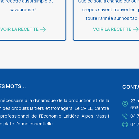
ne recette aussi simple et
Que ce soit la chandeleur ou 
savoureuse !
crêpes savent trouver leur
toute l'année sur nos tabl
VOIR LA RECETTE
VOIR LA RECETTE
S MOTS...
CONT
l nécessaire à la dynamique de la production et de la
23 r
693
 des produits laitiers et fromagers, Le CRIEL, Centre
rprofessionnel de l'Economie Laitière Alpes Massif
04 
e plate-forme essentielle.
04 7