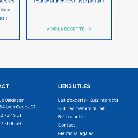
non, les
Pour un brunch c'est juste parfait !
 place
es !
VOIR LA RECETTE
ACT
LIENS UTILES
ue Baldassini
Lait z'experts - Quiz interactif
64 Lyon Cedex 07
Outil les métiers du lait
72 72 49 01
Boîte à outils
2 71 06 59
Contact
Mentions légales