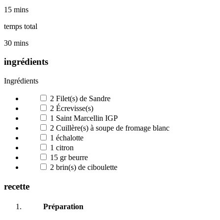
15 mins
temps total
30 mins
ingrédients
Ingrédients
2
Filet(s) de Sandre
2
Écrevisse(s)
1
Saint Marcellin IGP
2
Cuillère(s) à soupe de fromage blanc
1
échalotte
1
citron
15
gr beurre
2
brin(s) de ciboulette
recette
Préparation