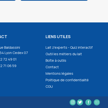
ACT
LIENS UTILES
ue Baldassini
Lait z'experts - Quiz interactif
64 Lyon Cedex 07
Outil les métiers du lait
72 72 49 01
Boîte à outils
2 71 06 59
Contact
Mentions légales
Politique de confidentialité
CGU