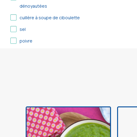
dénoyautées
cuillère à soupe de ciboulette
sel
poivre