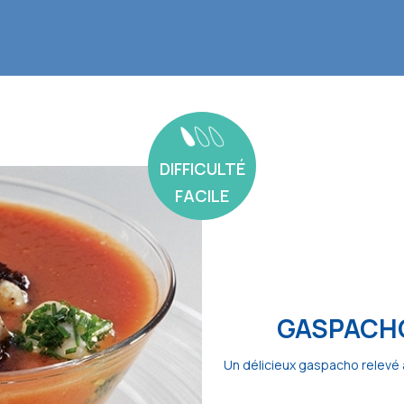
DIFFICULTÉ
FACILE
GASPACHO
Un délicieux gaspacho relevé au