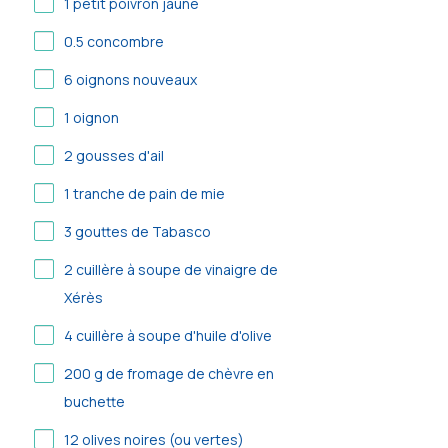
1
petit poivron jaune
0.5
concombre
6
oignons nouveaux
1
oignon
2
gousses d'ail
1
tranche de pain de mie
3
gouttes de Tabasco
2
cuillère à soupe de vinaigre de
Xérès
4
cuillère à soupe d'huile d'olive
200
g de fromage de chèvre en
buchette
12
olives noires (ou vertes)