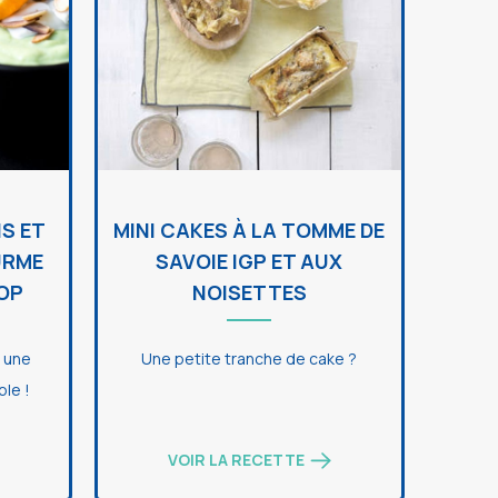
S ET
MINI CAKES À LA TOMME DE
URME
SAVOIE IGP ET AUX
OP
NOISETTES
z une
Une petite tranche de cake ?
ble !
VOIR LA RECETTE