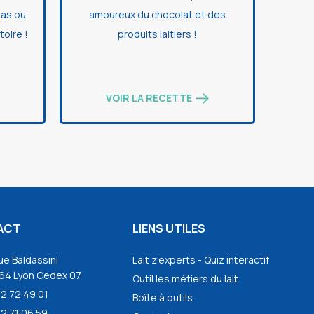
pas ou
amoureux du chocolat et des
toire !
produits laitiers !
VOIR LA RECETTE
ACT
LIENS UTILES
ue Baldassini
Lait z'experts - Quiz interactif
64 Lyon Cedex 07
Outil les métiers du lait
72 72 49 01
Boîte à outils
2 71 06 59