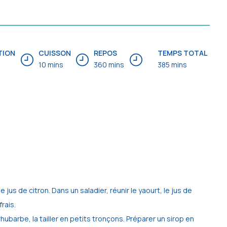
TION
CUISSON
REPOS
TEMPS TOTAL
10 mins
360 mins
385 mins
 jus de citron. Dans un saladier, réunir le yaourt, le jus de
rais.
a rhubarbe, la tailler en petits tronçons. Préparer un sirop en