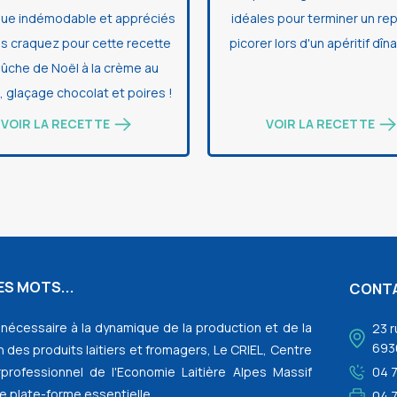
que indémodable et appréciés
idéales pour terminer un re
s craquez pour cette recette
picorer lors d'un apéritif dîna
ûche de Noël à la crème au
, glaçage chocolat et poires !
VOIR LA RECETTE
VOIR LA RECETTE
S MOTS...
CONT
l nécessaire à la dynamique de la production et de la
23 r
693
 des produits laitiers et fromagers, Le CRIEL, Centre
rprofessionnel de l'Economie Laitière Alpes Massif
04 
e plate-forme essentielle.
04 7