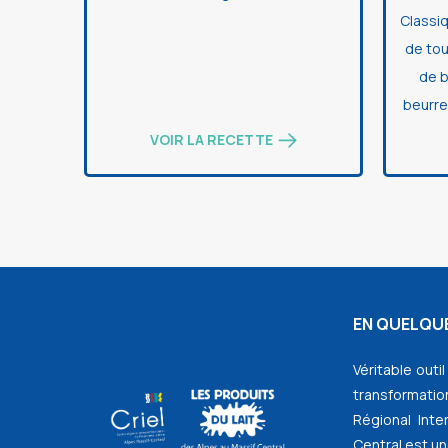
Classi
de tou
de b
beurre
VOIR LA RECETTE
EN QUELQUE
Véritable outi
transformation
Régional Inte
Central est un