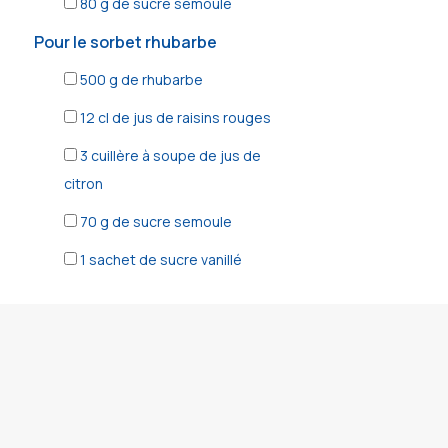
80
g de sucre semoule
Pour le sorbet rhubarbe
500
g de rhubarbe
12
cl de jus de raisins rouges
3
cuillère à soupe de jus de
citron
70
g de sucre semoule
1
sachet de sucre vanillé