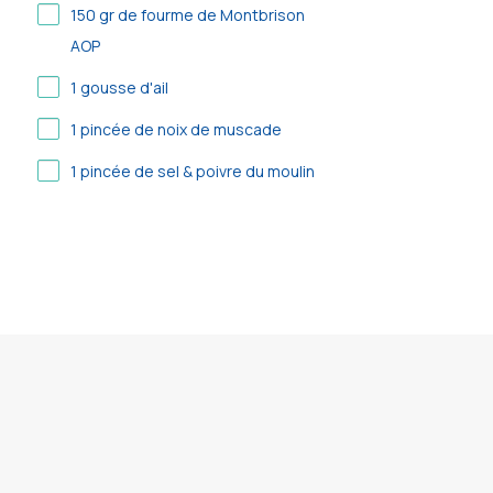
150
gr de fourme de Montbrison
AOP
1
gousse d'ail
1
pincée de noix de muscade
1
pincée de sel & poivre du moulin