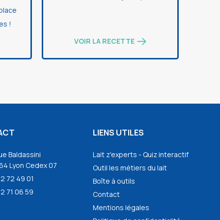
 place
es !
VOIR LA RECETTE
ACT
LIENS UTILES
ue Baldassini
Lait z'experts - Quiz interactif
64 Lyon Cedex 07
Outil les métiers du lait
72 72 49 01
Boîte à outils
2 71 06 59
Contact
Mentions légales