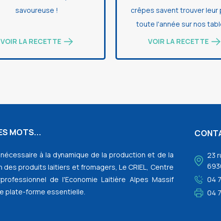
savoureuse !
crêpes savent trouver leur
toute l'année sur nos tabl
VOIR LA RECETTE
VOIR LA RECETTE
S MOTS...
CONT
l nécessaire à la dynamique de la production et de la
23 r
693
 des produits laitiers et fromagers, Le CRIEL, Centre
rprofessionnel de l'Economie Laitière Alpes Massif
04 
e plate-forme essentielle.
04 7