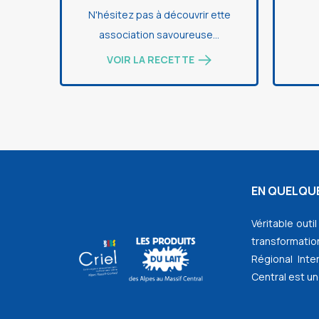
N'hésitez pas à découvrir ette
association savoureuse...
VOIR LA RECETTE
EN QUELQUE
Véritable outi
transformation
Régional Inte
Central est un