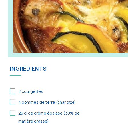
INGRÉDIENTS
2
courgettes
4
pommes de terre (charlotte)
25
cl de crème épaisse (30% de
matière grasse)