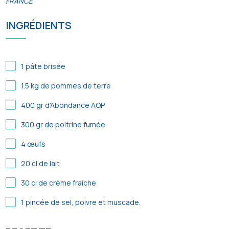
FRANCE
INGRÉDIENTS
1
pâte brisée
1.5
kg de pommes de terre
400
gr d'Abondance AOP
300
gr de poitrine fumée
4
œufs
20
cl de lait
30
cl de crème fraîche
1
pincée de sel, poivre et muscade.