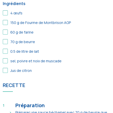
Ingrédients
4
œufs
150
g de Fourme de Montbrison AOP
60
g de farine
70
g de beurre
0.5
de litre de lait
sel, poivre et noix de muscade
Jus de citron
RECETTE
Préparation
Préparer une sauce béchamel avec 70 g de beurre que