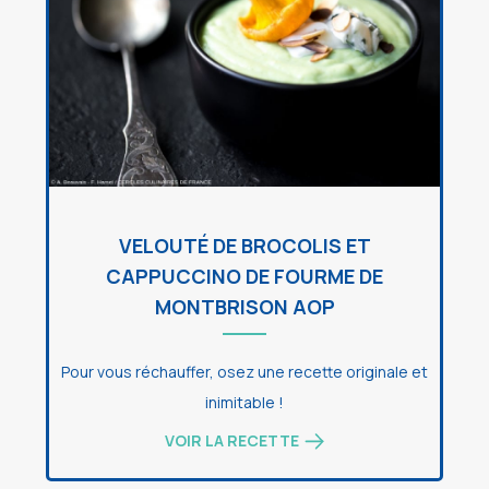
VELOUTÉ DE BROCOLIS ET
CAPPUCCINO DE FOURME DE
MONTBRISON AOP
Pour vous réchauffer, osez une recette originale et
inimitable !
VOIR LA RECETTE