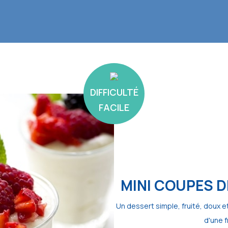
DIFFICULTÉ
FACILE
MINI COUPES D
Un dessert simple, fruité, doux e
d'une f