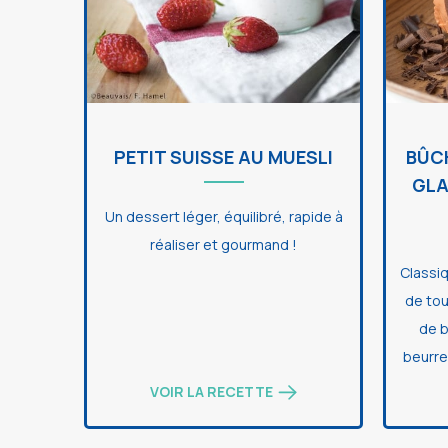
PETIT SUISSE AU MUESLI
BÛC
GLA
Un dessert léger, équilibré, rapide à
réaliser et gourmand !
Classi
de tou
de b
beurre
VOIR LA RECETTE