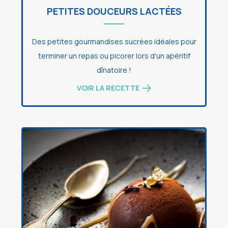
PETITES DOUCEURS LACTÉES
Des petites gourmandises sucrées idéales pour
terminer un repas ou picorer lors d'un apéritif
dînatoire !
VOIR LA RECETTE