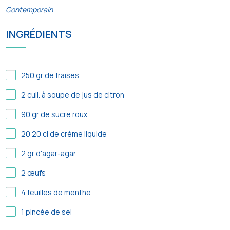
Contemporain
INGRÉDIENTS
250
gr de fraises
2
cuil. à soupe de jus de citron
90
gr de sucre roux
20
20 cl de crème liquide
2
gr d'agar-agar
2
œufs
4
feuilles de menthe
1
pincée de sel