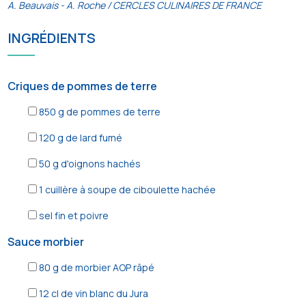
A. Beauvais - A. Roche / CERCLES CULINAIRES DE FRANCE
INGRÉDIENTS
Criques de pommes de terre
850
g de pommes de terre
120
g de lard fumé
50
g d'oignons hachés
1
cuillère à soupe de ciboulette hachée
sel fin et poivre
Sauce morbier
80
g de morbier AOP râpé
12
cl de vin blanc du Jura