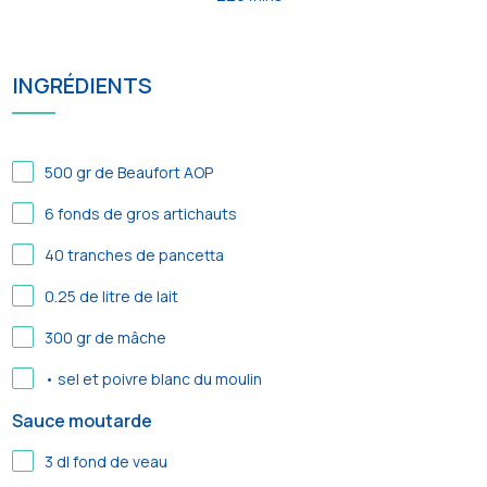
INGRÉDIENTS
500
gr de Beaufort AOP
6
fonds de gros artichauts
40
tranches de pancetta
0.25
de litre de lait
300
gr de mâche
• sel et poivre blanc du moulin
Sauce moutarde
3
dl fond de veau