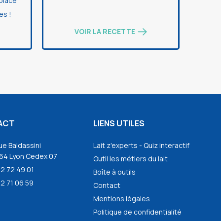
 place
es !
VOIR LA RECETTE
ACT
LIENS UTILES
ue Baldassini
Lait z'experts - Quiz interactif
64 Lyon Cedex 07
Outil les métiers du lait
72 72 49 01
Boîte à outils
2 71 06 59
Contact
Mentions légales
Politique de confidentialité