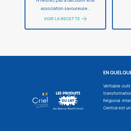
N'hésitez pas à découvrir ette
association savoureuse...
VOIR LA RECETTE
EN QUELQUE
Véritable outi
transformation
Régional Inte
Central est un