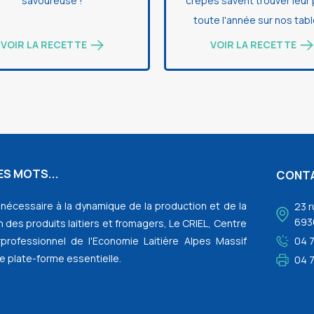
savoureuse !
crêpes savent trouver leur
toute l'année sur nos tabl
VOIR LA RECETTE
VOIR LA RECETTE
S MOTS...
CONT
l nécessaire à la dynamique de la production et de la
23 r
693
 des produits laitiers et fromagers, Le CRIEL, Centre
rprofessionnel de l'Economie Laitière Alpes Massif
04 
e plate-forme essentielle.
04 7