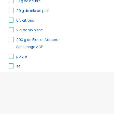
10
g de beurre
20
g de mie de pain
0.5
citrons
2
cl de vin blanc
200
g de Bleu du Vercors-
Sassenage AOP
poivre
sel