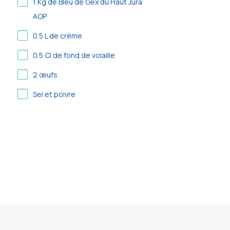
1
Kg de Bleu de Gex du Haut Jura
AOP
0.5
L de crème
0.5
Cl de fond de volaille
2
œufs
Sel et poivre