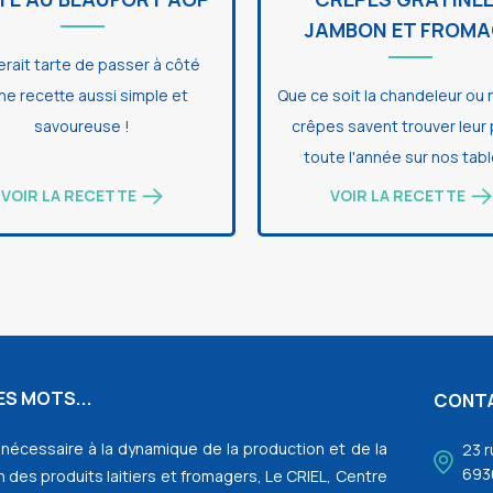
JAMBON ET FROMA
erait tarte de passer à côté
ne recette aussi simple et
Que ce soit la chandeleur ou 
savoureuse !
crêpes savent trouver leur
toute l'année sur nos tabl
VOIR LA RECETTE
VOIR LA RECETTE
S MOTS...
CONT
l nécessaire à la dynamique de la production et de la
23 r
693
 des produits laitiers et fromagers, Le CRIEL, Centre