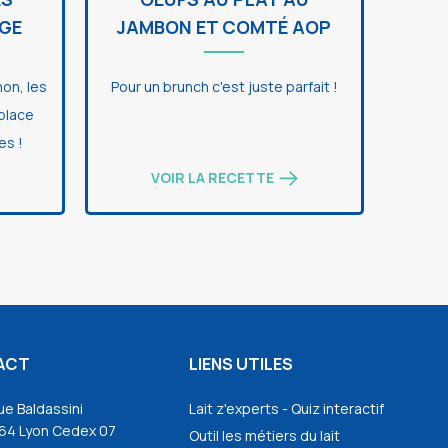
GE
JAMBON ET COMTÉ AOP
non, les
Pour un brunch c'est juste parfait !
 place
es !
VOIR LA RECETTE
ACT
LIENS UTILES
ue Baldassini
Lait z'experts - Quiz interactif
64 Lyon Cedex 07
Outil les métiers du lait