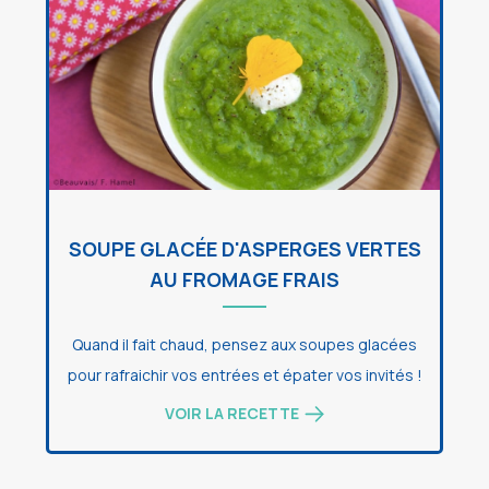
SOUPE GLACÉE D'ASPERGES VERTES
AU FROMAGE FRAIS
Quand il fait chaud, pensez aux soupes glacées
pour rafraichir vos entrées et épater vos invités !
VOIR LA RECETTE