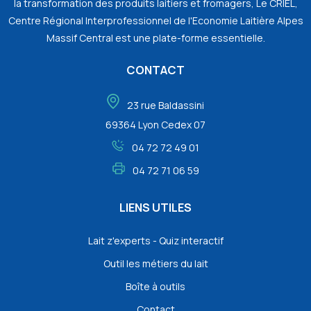
la transformation des produits laitiers et fromagers, Le CRIEL,
Centre Régional Interprofessionnel de l'Economie Laitière Alpes
Massif Central est une plate-forme essentielle.
CONTACT
23 rue Baldassini
69364 Lyon Cedex 07
04 72 72 49 01
04 72 71 06 59
LIENS UTILES
Lait z'experts - Quiz interactif
Outil les métiers du lait
Boîte à outils
Contact