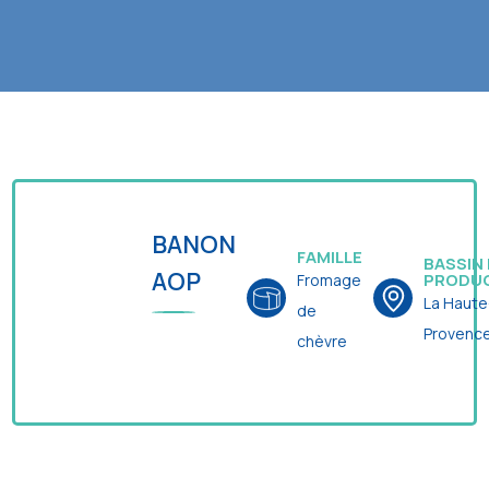
BANON
FAMILLE
BASSIN
AOP
PRODU
Fromage
La Haute
de
Provenc
chèvre