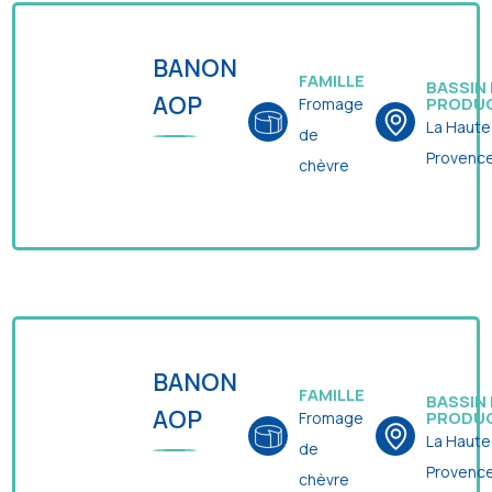
BANON
FAMILLE
BASSIN
AOP
PRODU
Fromage
La Haute
de
Provenc
chèvre
BANON
FAMILLE
BASSIN
AOP
PRODU
Fromage
La Haute
de
Provenc
chèvre