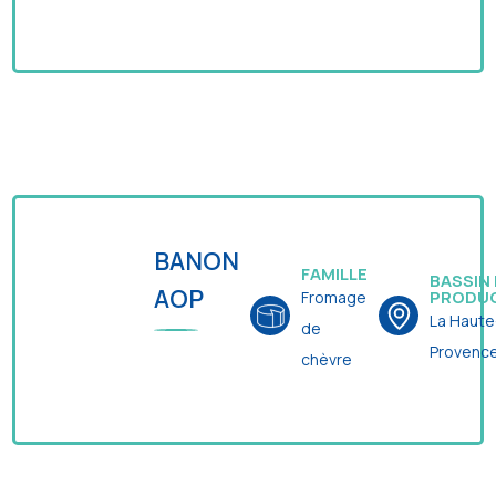
BANON
FAMILLE
BASSIN
AOP
PRODU
Fromage
La Haute
de
Provenc
chèvre