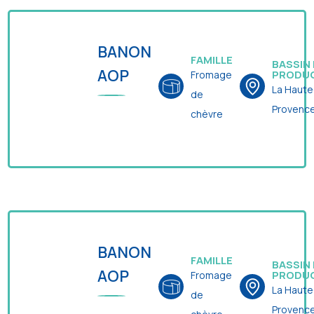
BANON
FAMILLE
BASSIN
AOP
PRODU
Fromage
La Haute
de
Provenc
chèvre
BANON
FAMILLE
BASSIN
AOP
PRODU
Fromage
La Haute
de
Provenc