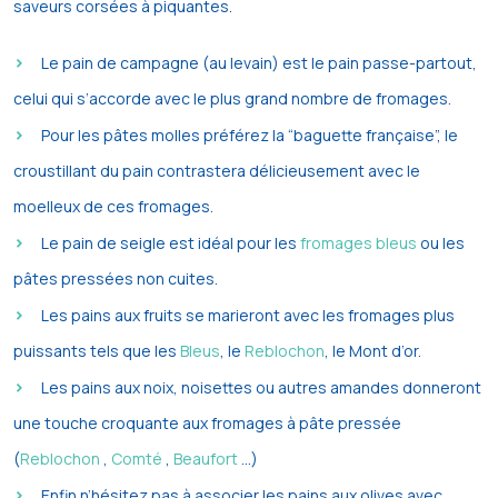
saveurs corsées à piquantes.
Le pain de campagne (au levain) est le pain passe-partout,
celui qui s’accorde avec le plus grand nombre de fromages.
Pour les pâtes molles préférez la “baguette française”, le
croustillant du pain contrastera délicieusement avec le
moelleux de ces fromages.
Le pain de seigle est idéal pour les
fromages bleus
ou les
pâtes pressées non cuites.
Les pains aux fruits se marieront avec les fromages plus
puissants tels que les
Bleus
, le
Reblochon
, le Mont d’or.
Les pains aux noix, noisettes ou autres amandes donneront
une touche croquante aux fromages à pâte pressée
(
Reblochon
,
Comté
,
Beaufort
…)
Enfin n’hésitez pas à associer les pains aux olives avec