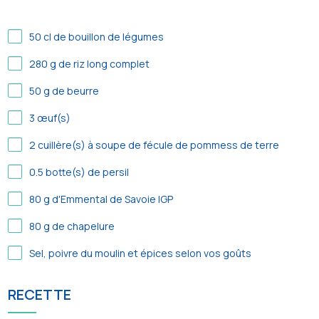
50
cl de bouillon de légumes
280
g de riz long complet
50
g de beurre
3
œuf(s)
2
cuillère(s) à soupe de fécule de pommess de terre
0.5
botte(s) de persil
80
g d'Emmental de Savoie IGP
80
g de chapelure
Sel, poivre du moulin et épices selon vos goûts
RECETTE