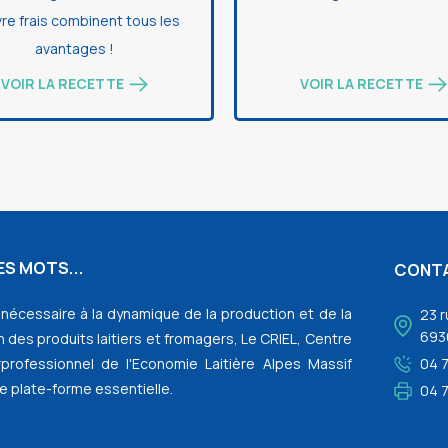
re frais combinent tous les
avantages !
VOIR LA RECETTE
VOIR LA RECETTE
S MOTS...
CONT
l nécessaire à la dynamique de la production et de la
23 r
693
 des produits laitiers et fromagers, Le CRIEL, Centre
rprofessionnel de l'Economie Laitière Alpes Massif
04 
e plate-forme essentielle.
04 7