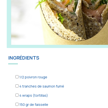
INGRÉDIENTS
1/2
poivron rouge
4
tranches de saumon fumé
4
wraps (tortillas)
150
gr de faisselle