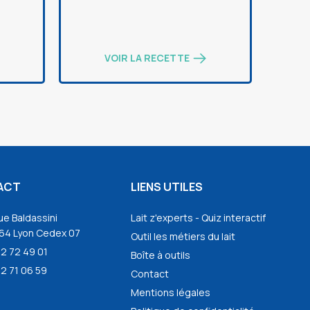
VOIR LA RECETTE
ACT
LIENS UTILES
ue Baldassini
Lait z'experts - Quiz interactif
64 Lyon Cedex 07
Outil les métiers du lait
72 72 49 01
Boîte à outils
2 71 06 59
Contact
Mentions légales